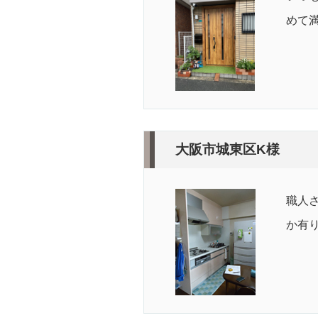
めて
大阪市城東区K様
職人
か有