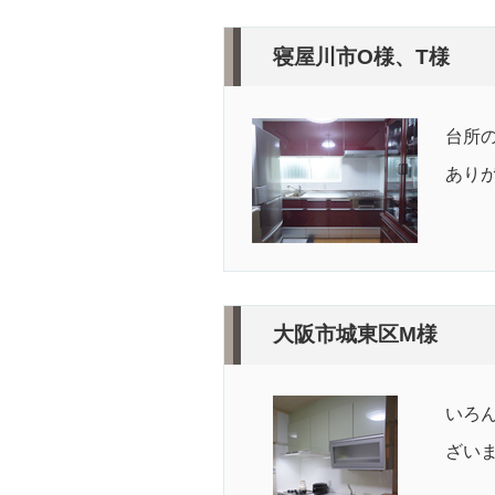
寝屋川市O様、T様
台所
あり
大阪市城東区M様
いろ
ざい