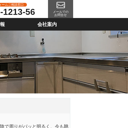
ォームご相談窓口
-1213-56
メールでの
お問合せ
情報
会社案内
お陰で周りがパッと明るく、今も眺