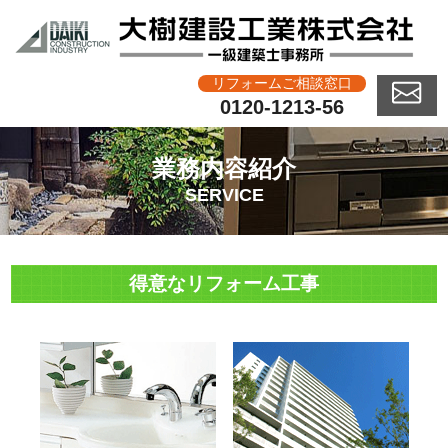
リフォームご相談窓口
0120-1213-56
業務内容紹介
SERVICE
得意なリフォーム工事
ピッキングなどへの防犯対策をし
ましょう。
耐候性に優れ汚れにくい外壁を選
段差の解消などアプローチの安全