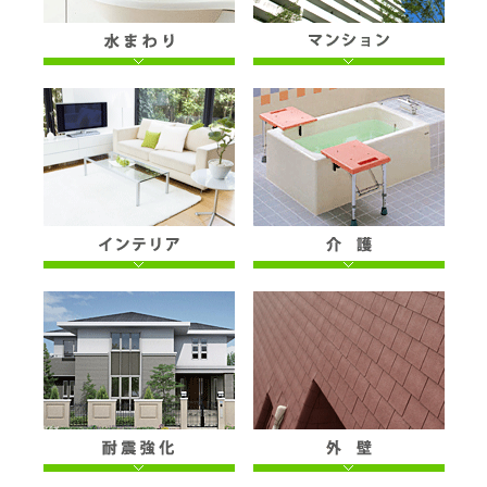
びましょう。
目隠し、防犯、敷地の境界など用
耐候性や断熱性に優れた屋根を選
性を確保しましょう。
町並みに調和した色や柄を選びま
途にあわせて選びましょう。
びましょう。
子供からお年寄りまで安心して暮
限られたスペースを有効に活用し
外装材との調和などデザイン性に
生垣やつる棚で自然な木陰を演出
しょう。
建物や庭とトータルコーディネー
街並みとの調和を配慮しましょ
せるプランニングを！
広がりのある空間に。
も配慮しましょう。
しましょう。
トしましょう。
ムダな空間をなくし収納力をアッ
う。
キズや汚れの付きにくい内装材・
設備機器の取替えや壁・床の張替
スベリや転倒に配慮したプランニ
将来に備えた早めの対策を！
専門知識を持ったプロによる耐震
四季を通して楽しめる植栽計画
プ！
建具を選びましょう。
えで簡単リフレッシュ。
ングを！
身体状況にあわせたプランニング
診断を受けましょう。
を！
機能的で美しい空間づくり。
通風や採光に配慮した空間づくり
家族の年齢や身体の状況にあわせ
を！
耐震診断に基づいた適切な補強工
汚れにくく掃除のしやすい建材・
を！
た計画を！
介護する人の状況も考慮した計画
事を！
設備機器を選びましょう。
を！
構造部の補強とあわせ家具類の固
節水や省エネルギーに配慮した機
定や塀の補強も検討しましょう。
器を選びましょう。